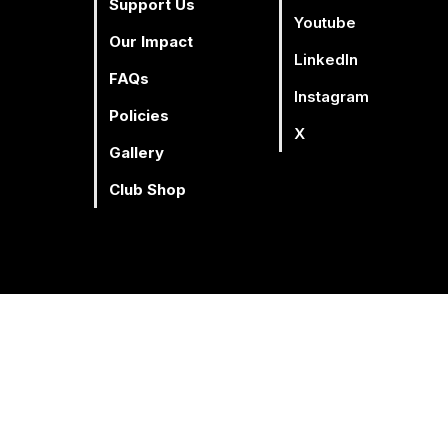
Support Us
Youtube
Our Impact
Ordenar por:
Recomendados
Linkedln
Facebook
Youtube
Lin
FAQs
Instagram
Policies
X
Gallery
ducto...
Club Shop
seguir comprando.