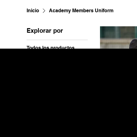
Inicio
Academy Members Uniform
Explorar por
Todos los productos
Academy Members
Uniform
PTSA S.E.N.D Kit
Staff Uniforms
Academy
All academy m